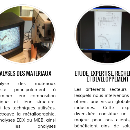
ALYSES DES MATERIAUX
ETUDE, EXPERTISE, RECH
ET DEVELOPPEMENT
nalyse des matériaux
Les différents secteurs
siste principalement à
lesquels nous intervenons
rminer leur composition
offrent une vision global
ique et leur structure.
industries. Cette expe
i les techniques utilisées,
diversifiée constitue un 
etrouve la métallographie,
majeur pour nos clients
analyses EDX au MEB, ainsi
bénéficient ainsi de solu
e les analyses