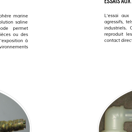
ESSAIS AUX
L'essai aux
sphère marine
agressifs, t
lution saline
industriels.
hode permet
reproduit le
pièces ou des
contact direc
'exposition à
nvironnements