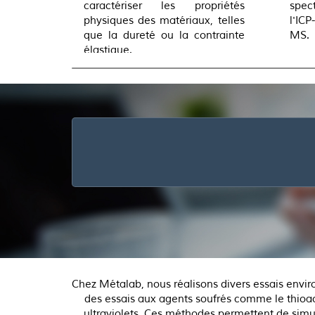
spec
caractériser les propriétés
l'ICP
physiques des matériaux, telles
MS.
que la dureté ou la contrainte
élastique.
Chez Métalab, nous réalisons divers essais envir
des essais aux agents soufrés comme le thioacé
ultraviolets. Ces méthodes permettent de simul